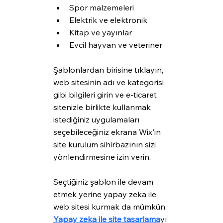
Spor malzemeleri
Elektrik ve elektronik
Kitap ve yayınlar
Evcil hayvan ve veteriner
Şablonlardan birisine tıklayın, 
web sitesinin adı ve kategorisi 
gibi bilgileri girin ve e-ticaret 
sitenizle birlikte kullanmak 
istediğiniz uygulamaları 
seçebileceğiniz ekrana Wix'in 
site kurulum sihirbazının sizi 
yönlendirmesine izin verin.
Seçtiğiniz şablon ile devam 
etmek yerine yapay zeka ile 
web sitesi kurmak da mümkün. 
Yapay zeka ile site tasarlama
yı 