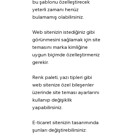
bu şablonu özelleştirecek 
yeterli zamanı henüz 
bulamamış olabilirsiniz.
Web sitenizin istediğiniz gibi 
görünmesini sağlamak için site 
temasını marka kimliğine 
uygun biçimde özelleştirmeniz 
gerekir.
Renk paleti, yazı tipleri gibi 
web sitenize özel bileşenler 
üzerinde site teması ayarlarını 
kullanıp değişiklik 
yapabilirsiniz.
E-ticaret sitenizin tasarımında 
şunları değiştirebilirsiniz: