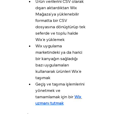
Ürün verilerini CSV olarak 
dışarı aktardıktan Wix 
Mağaza'ya yüklenebilir 
formatta bir CSV 
dosyasına dönüştürüp tek 
seferde ve toplu halde 
Wix'e yüklemek
Wix uygulama 
marketindeki ya da harici 
bir kanyağın sağladığı 
bazı uygulamaları 
kullanarak ürünleri Wix'e 
taşımak
Geçiş ve taşıma işlemlerini 
yönetmek ve 
tamamlamak için bir 
Wix 
uzmanı tutmak