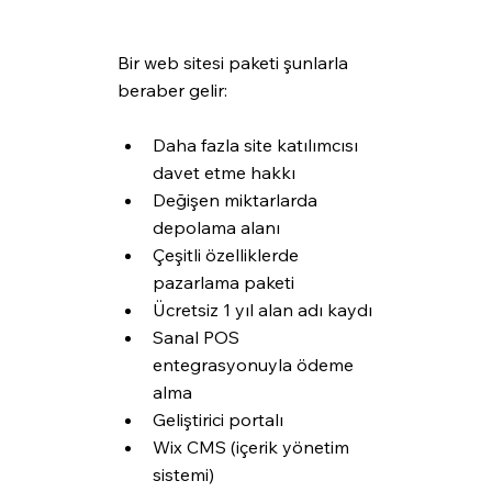
Bir web sitesi paketi şunlarla 
beraber gelir:
Daha fazla site katılımcısı 
davet etme hakkı
Değişen miktarlarda 
depolama alanı
Çeşitli özelliklerde 
pazarlama paketi
Ücretsiz 1 yıl alan adı kaydı
Sanal POS 
entegrasyonuyla ödeme 
alma
Geliştirici portalı
Wix CMS (içerik yönetim 
sistemi)