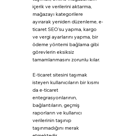
içerik ve verilerini aktarma, 
mağazayı kategorilere 
ayırarak yeniden düzenleme, e-
ticaret SEO'su yapma, kargo 
ve vergi ayarlarını yapma, bir 
ödeme yöntemi bağlama gibi 
görevlerin eksiksiz 
tamamlanmasını zorunlu kılar.
E-ticaret sitesini taşımak 
isteyen kullanıcıların bir kısmı 
da e-ticaret 
entegrasyonlarının, 
bağlantıların, geçmiş 
raporların ve kullanıcı 
verilerinin taşınıp 
taşınmadığını merak 
etmektedir.