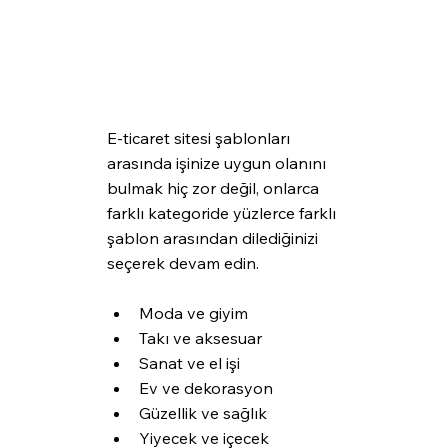
E-ticaret sitesi şablonları 
arasında işinize uygun olanını 
bulmak hiç zor değil, onlarca 
farklı kategoride yüzlerce farklı 
şablon arasından dilediğinizi 
seçerek devam edin.
Moda ve giyim
Takı ve aksesuar
Sanat ve el işi
Ev ve dekorasyon
Güzellik ve sağlık
Yiyecek ve içecek