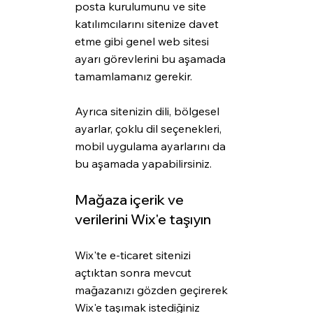
posta kurulumunu ve site 
katılımcılarını sitenize davet 
etme gibi genel web sitesi 
ayarı görevlerini bu aşamada 
tamamlamanız gerekir.
Ayrıca sitenizin dili, bölgesel 
ayarlar, çoklu dil seçenekleri, 
mobil uygulama ayarlarını da 
bu aşamada yapabilirsiniz.
Mağaza içerik ve 
verilerini Wix'e taşıyın
Wix'te e-ticaret sitenizi 
açtıktan sonra mevcut 
mağazanızı gözden geçirerek 
Wix'e taşımak istediğiniz 