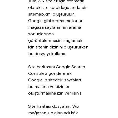
Tüm Wix siteleri için otomatik 
olarak site kurulduğu anda bir 
sitemap.xml oluşturulur. 
Google gibi arama motorları 
mağaza sayfalarının arama 
sonuçlarında 
görüntülenmesini sağlamak 
için sitenin dizinini oluştururken 
bu dosyayı kullanır.
Site haritasını Google Search 
Console'a göndererek 
Google'ın sitedeki sayfaları 
bulmasına ve dizinler 
oluşturmasına izin verirsiniz.
Site haritası dosyaları, Wix 
mağazanızın alan adı kök 