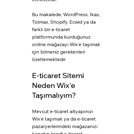
Bu makalede, WordPress, İkas, 
Ticimax, Shopify, Ecwid ya da 
farklı bir e-ticaret 
platformunda kurduğunuz 
online mağazayı Wix'e taşımak 
için bilmeniz gerekenleri 
özetlemektedir.
E-ticaret Sitemi 
Neden Wix'e 
Taşımalıyım?
Mevcut e-ticaret altyapınızı 
Wix'e taşımak ya da e-ticaret 
pazaryerlerindeki mağazanızı 
kapatıp kendi e-ticaret 