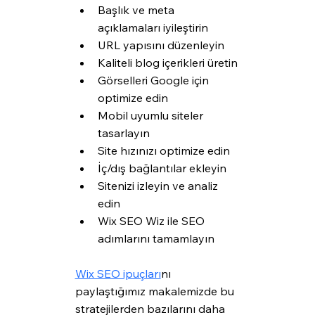
Başlık ve meta 
açıklamaları iyileştirin
URL yapısını düzenleyin
Kaliteli blog içerikleri üretin
Görselleri Google için 
optimize edin
Mobil uyumlu siteler 
tasarlayın
Site hızınızı optimize edin
İç/dış bağlantılar ekleyin
Sitenizi izleyin ve analiz 
edin
Wix SEO Wiz ile SEO 
adımlarını tamamlayın
Wix SEO ipuçları
nı 
paylaştığımız makalemizde bu 
stratejilerden bazılarını daha 